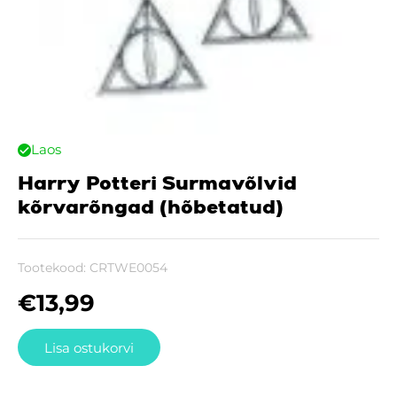
Laos
Harry Potteri Surmavõlvid
kõrvarõngad (hõbetatud)
Tootekood:
CRTWE0054
€
13,99
Lisa ostukorvi