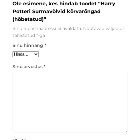
Ole esimene, kes hindab toodet “Harry
Potteri Surmavõlvid kõrvarõngad
(hõbetatud)”
Sinu e-postiaadressi ei avaldata.
Nõutavad väljad on
tähistatud
*
-ga
Sinu hinnang
*
Sinu arvustus
*