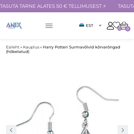
TASUTA TARNE ALATES 50 € TELLIMUSEST ⚡
TASUT
EST
0
0
Esileht
»
Kauplus
»
Harry Potteri Surmavõlvid kõrvarõngad
(hõbetatud)