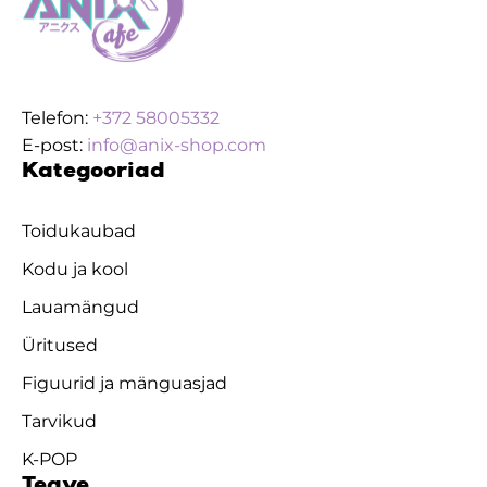
Telefon:
+372 58005332
E-post:
info@anix-shop.com
Kategooriad
Toidukaubad
Kodu ja kool
Lauamängud
Üritused
Figuurid ja mänguasjad
Tarvikud
K-POP
Teave