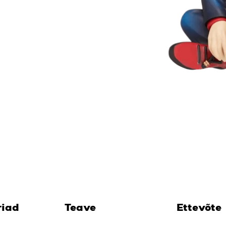
riad
Teave
Ettevõte