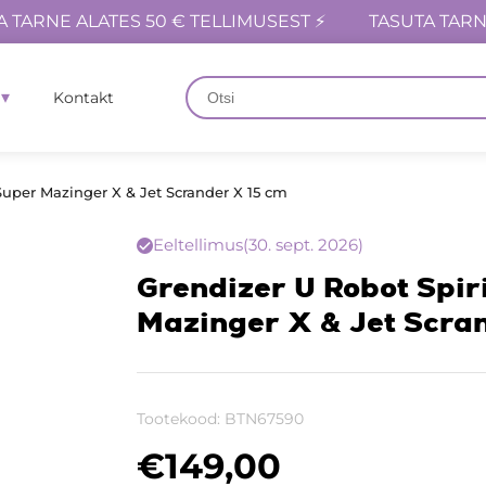
A TARNE ALATES 50 € TELLIMUSEST ⚡
TASUTA TARN
Kontakt
 Super Mazinger X & Jet Scrander X 15 cm
Eeltellimus
(30. sept. 2026)
Grendizer U Robot Spiri
Mazinger X & Jet Scra
Tootekood:
BTN67590
€
149,00