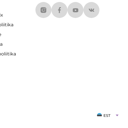
ix
liitika
e
da
liitika
EST