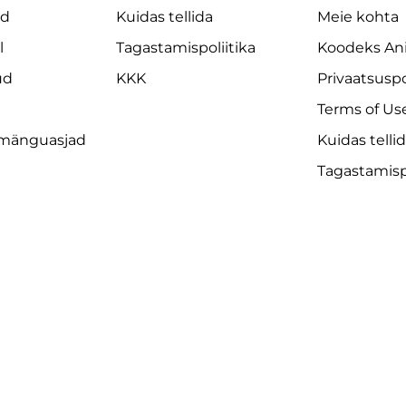
ad
Kuidas tellida
Meie kohta
l
Tagastamispoliitika
Koodeks An
ud
KKK
Privaatsuspo
Terms of Us
 mänguasjad
Kuidas telli
Tagastamispo