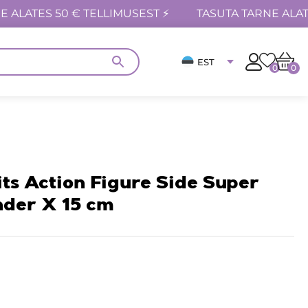
E ALATES 50 € TELLIMUSEST ⚡
TASUTA TARNE ALAT
EST
0
0
ts Action Figure Side Super
nder X 15 cm