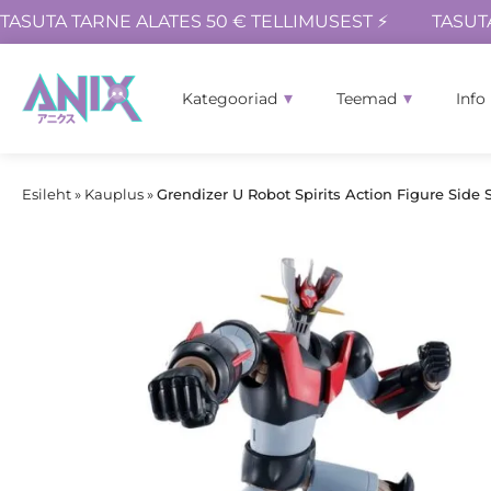
TASUTA TARNE ALATES 50 € TELLIMUSEST ⚡
TASUT
Kategooriad
Teemad
Info
Esileht
»
Kauplus
»
Grendizer U Robot Spirits Action Figure Side