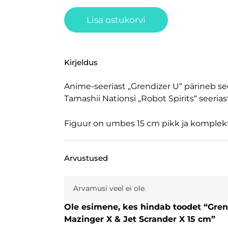
Lisa ostukorvi
Kirjeldus
Anime-seeriast „Grendizer U“ pärineb see
Tamashii Nationsi „Robot Spirits“ seeriast
Figuur on umbes 15 cm pikk ja komplekti
Arvustused
Arvamusi veel ei ole.
Ole esimene, kes hindab toodet “Grend
Mazinger X & Jet Scrander X 15 cm”