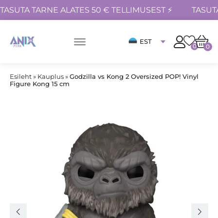
TASUTA TARNE ALATES 50 € TELLIMUSEST ⚡
TASUT
EST
0
0
Esileht
»
Kauplus
»
Godzilla vs Kong 2 Oversized POP! Vinyl
Figure Kong 15 cm