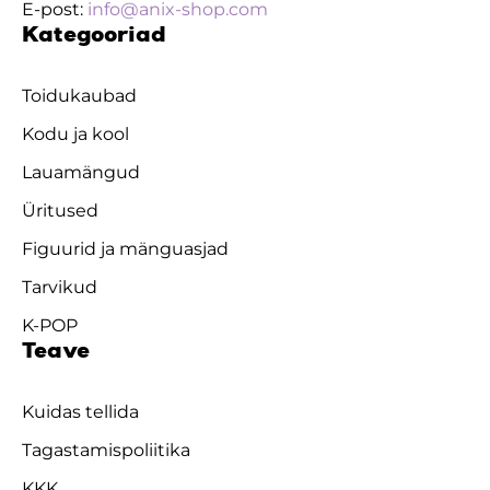
E-post:
info@anix-shop.com
Kategooriad
Toidukaubad
Kodu ja kool
Lauamängud
Üritused
Figuurid ja mänguasjad
Tarvikud
K-POP
Teave
Kuidas tellida
Tagastamispoliitika
KKK