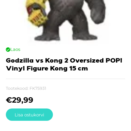
Laos
Godzilla vs Kong 2 Oversized POP!
Vinyl Figure Kong 15 cm
Tootekood:
FK75931
€
29,99
Lisa ostukorvi