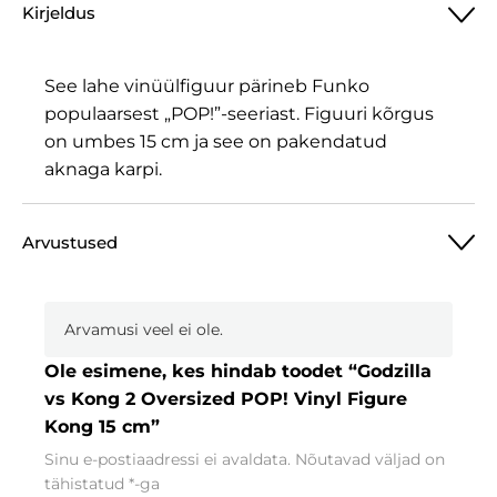
Kirjeldus
See lahe vinüülfiguur pärineb Funko
populaarsest „POP!”-seeriast. Figuuri kõrgus
on umbes 15 cm ja see on pakendatud
aknaga karpi.
Arvustused
Arvamusi veel ei ole.
Ole esimene, kes hindab toodet “Godzilla
vs Kong 2 Oversized POP! Vinyl Figure
Kong 15 cm”
Sinu e-postiaadressi ei avaldata.
Nõutavad väljad on
tähistatud
*
-ga