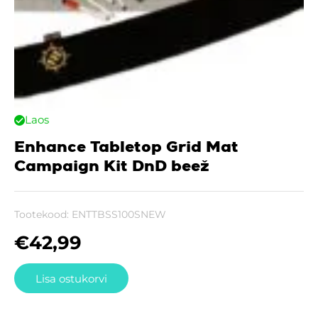
Laos
Enhance Tabletop Grid Mat
Campaign Kit DnD beež
Tootekood:
ENTTBSS100SNEW
€
42,99
Lisa ostukorvi