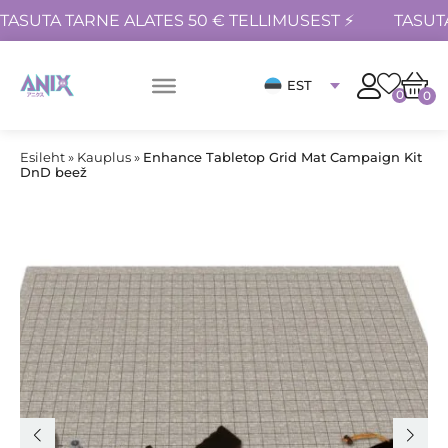
TASUTA TARNE ALATES 50 € TELLIMUSEST ⚡
TASUT
EST
0
0
Esileht
»
Kauplus
»
Enhance Tabletop Grid Mat Campaign Kit
DnD beež