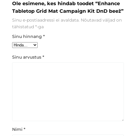
Ole esimene, kes hindab toodet “Enhance
Tabletop Grid Mat Campaign Kit DnD beež”
Sinu e-postiaadressi ei avaldata.
Nõutavad väljad on
tähistatud
*
-ga
Sinu hinnang
*
Sinu arvustus
*
Nimi
*