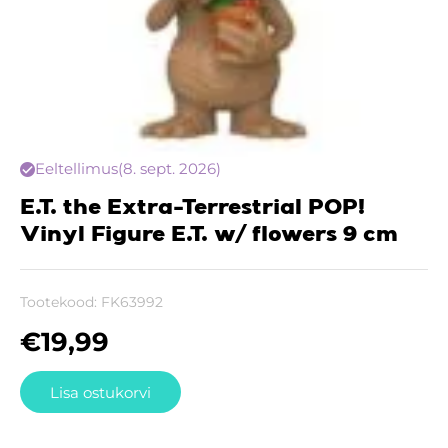
Eeltellimus
(8. sept. 2026)
E.T. the Extra-Terrestrial POP!
Vinyl Figure E.T. w/ flowers 9 cm
Tootekood:
FK63992
€
19,99
Lisa ostukorvi