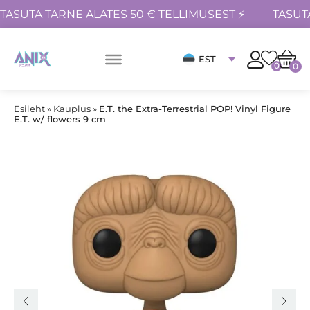
TASUTA TARNE ALATES 50 € TELLIMUSEST ⚡
TASUT
EST
0
0
Esileht
»
Kauplus
»
E.T. the Extra-Terrestrial POP! Vinyl Figure
E.T. w/ flowers 9 cm