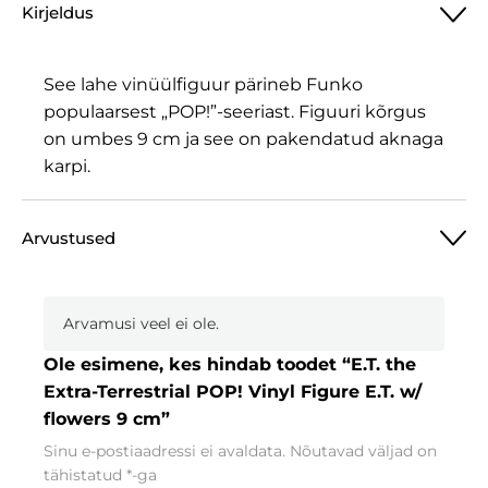
Kirjeldus
See lahe vinüülfiguur pärineb Funko
populaarsest „POP!”-seeriast. Figuuri kõrgus
on umbes 9 cm ja see on pakendatud aknaga
karpi.
Arvustused
Arvamusi veel ei ole.
Ole esimene, kes hindab toodet “E.T. the
Extra-Terrestrial POP! Vinyl Figure E.T. w/
flowers 9 cm”
Sinu e-postiaadressi ei avaldata.
Nõutavad väljad on
tähistatud
*
-ga