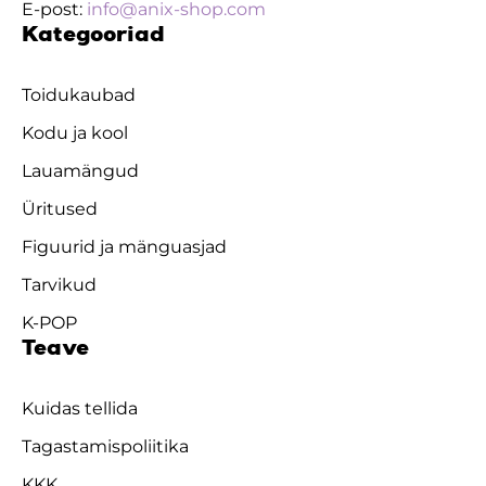
E-post:
info@anix-shop.com
Kategooriad
Toidukaubad
Kodu ja kool
Lauamängud
Üritused
Figuurid ja mänguasjad
Tarvikud
K-POP
Teave
Kuidas tellida
Tagastamispoliitika
KKK