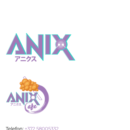
Telefon:
+372 58005332