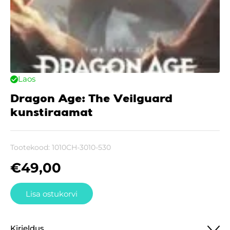
Laos
Dragon Age: The Veilguard
kunstiraamat
Tootekood:
1010CH-3010-530
€
49,00
Lisa ostukorvi
Kirjeldus