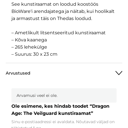
See kunstiraamat on loodud koostöös
BioWare'i arendajatega ja näitab, kui hoolikalt
ja armastust täis on Thedas loodud.
– Ametlikult litsentseeritud kunstiraamat
– Kõva kaanega
– 265 lehekülge
– Suurus: 30 x 23 cm
Arvustused
Arvamusi veel ei ole.
Ole esimene, kes hindab toodet “Dragon
Age: The Veilguard kunstiraamat”
Sinu e-postiaadressi ei avaldata.
Nõutavad väljad on