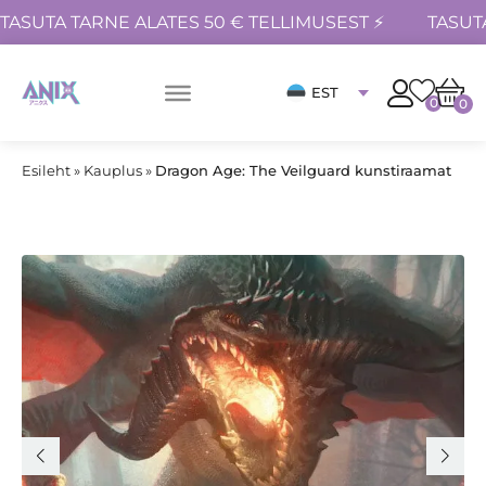
TASUTA TARNE ALATES 50 € TELLIMUSEST ⚡
TASUT
EST
0
0
Esileht
»
Kauplus
»
Dragon Age: The Veilguard kunstiraamat