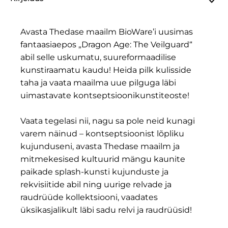
Avasta Thedase maailm BioWare’i uusimas
fantaasiaepos „Dragon Age: The Veilguard“
abil selle uskumatu, suureformaadilise
kunstiraamatu kaudu! Heida pilk kulisside
taha ja vaata maailma uue pilguga läbi
uimastavate kontseptsioonikunstiteoste!
Vaata tegelasi nii, nagu sa pole neid kunagi
varem näinud – kontseptsioonist lõpliku
kujunduseni, avasta Thedase maailm ja
mitmekesised kultuurid mängu kaunite
paikade splash-kunsti kujunduste ja
rekvisiitide abil ning uurige relvade ja
raudrüüde kollektsiooni, vaadates
üksikasjalikult läbi sadu relvi ja raudrüüsid!