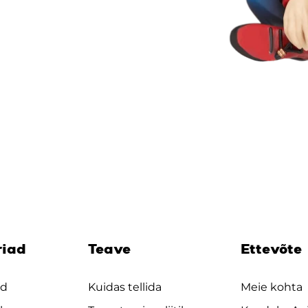
riad
Teave
Ettevõte
ad
Kuidas tellida
Meie kohta