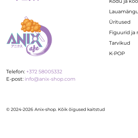
Kodu ja koo
Lauamäng
Üritused
Figuurid ja
Tarvikud
K-POP
Telefon:
+372 58005332
E-post:
info@anix-shop.com
© 2024-2026 Anix-shop. Kõik õigused kaitstud