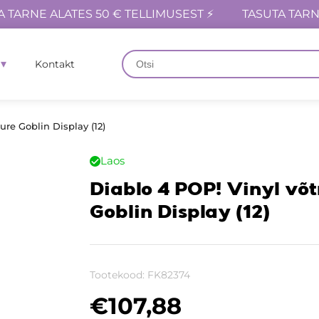
A TARNE ALATES 50 € TELLIMUSEST ⚡
TASUTA TARN
Kontakt
re Goblin Display (12)
Laos
Diablo 4 POP! Vinyl võ
Goblin Display (12)
Tootekood:
FK82374
€
107,88