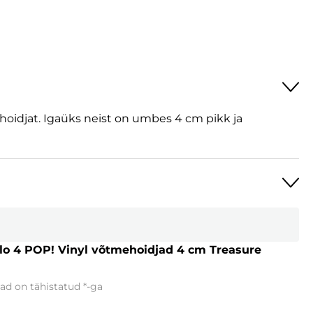
hoidjat. Igaüks neist on umbes 4 cm pikk ja
lo 4 POP! Vinyl võtmehoidjad 4 cm Treasure
ad on tähistatud
*
-ga