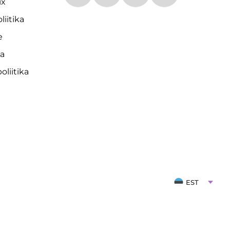
ix
liitika
e
da
liitika
EST