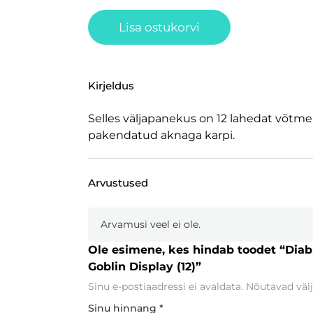
Lisa ostukorvi
Kirjeldus
Selles väljapanekus on 12 lahedat võtme
pakendatud aknaga karpi.
Arvustused
Arvamusi veel ei ole.
Ole esimene, kes hindab toodet “Diab
Goblin Display (12)”
Sinu e-postiaadressi ei avaldata.
Nõutavad välj
Sinu hinnang
*