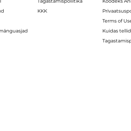
l
Tagastamispoliitika
Koodeks An
ud
KKK
Privaatsuspo
Terms of Us
 mänguasjad
Kuidas telli
Tagastamispo