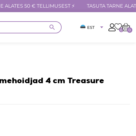
E ALATES 50 € TELLIMUSEST ⚡
TASUTA TARNE ALAT
EST
0
0
tmehoidjad 4 cm Treasure