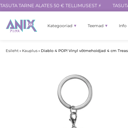
TASUTA TARNE ALATES 50 € TELLIMUSEST ⚡
TASUT
Kategooriad
Teemad
Info
Esileht
»
Kauplus
»
Diablo 4 POP! Vinyl võtmehoidjad 4 cm Treasu