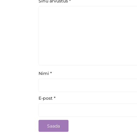
Sinu arvustus
*
Nimi
*
E-post
*