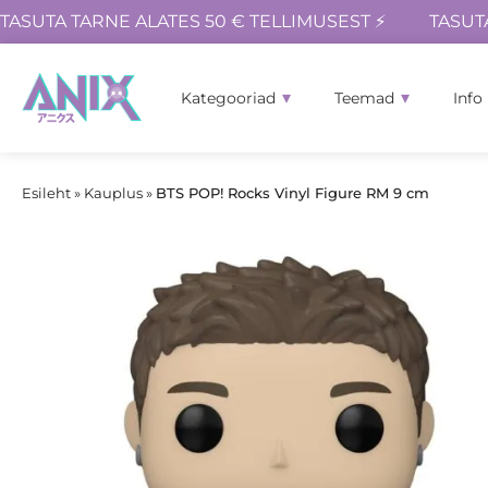
TASUTA TARNE ALATES 50 € TELLIMUSEST ⚡
TASUT
Kategooriad
Teemad
Info
Esileht
»
Kauplus
»
BTS POP! Rocks Vinyl Figure RM 9 cm