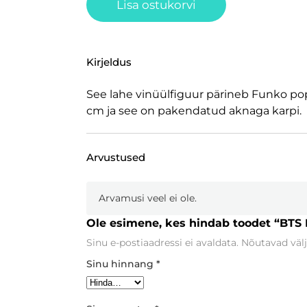
Lisa ostukorvi
Kirjeldus
See lahe vinüülfiguur pärineb Funko pop
cm ja see on pakendatud aknaga karpi.
Arvustused
Arvamusi veel ei ole.
Ole esimene, kes hindab toodet “BTS
Sinu e-postiaadressi ei avaldata.
Nõutavad välj
Sinu hinnang
*