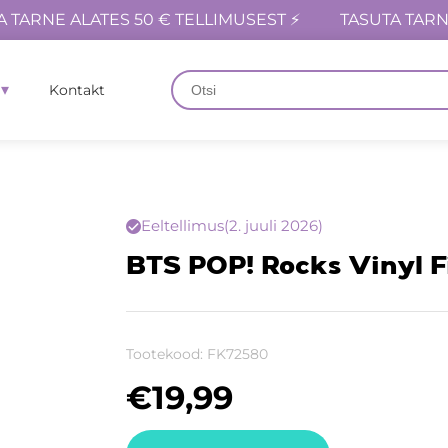
A TARNE ALATES 50 € TELLIMUSEST ⚡
TASUTA TARN
Kontakt
Eeltellimus
(2. juuli 2026)
BTS POP! Rocks Vinyl 
Tootekood:
FK72580
€
19,99