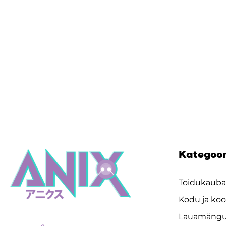
Kategoo
Toidukaub
Kodu ja koo
Lauamäng