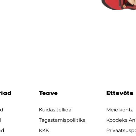
riad
Teave
Ettevõte
ad
Kuidas tellida
Meie kohta
l
Tagastamispoliitika
Koodeks An
ud
KKK
Privaatsuspo