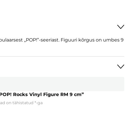
ulaarsest „POP!”-seeriast. Figuuri kõrgus on umbes 9
 POP! Rocks Vinyl Figure RM 9 cm”
ad on tähistatud
*
-ga