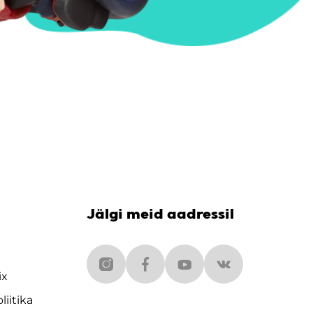
Jälgi meid aadressil
ix
liitika