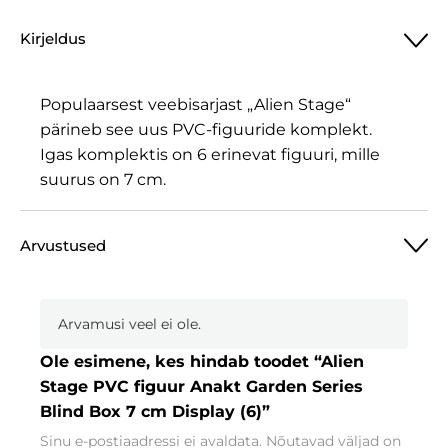
Kirjeldus
Populaarsest veebisarjast „Alien Stage“
pärineb see uus PVC-figuuride komplekt.
Igas komplektis on 6 erinevat figuuri, mille
suurus on 7 cm.
Arvustused
Arvamusi veel ei ole.
Ole esimene, kes hindab toodet “Alien
Stage PVC figuur Anakt Garden Series
Blind Box 7 cm Display (6)”
Sinu e-postiaadressi ei avaldata.
Nõutavad väljad on