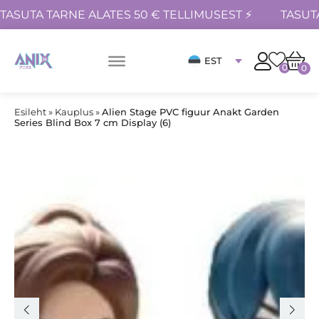
TASUTA TARNE ALATES 50 € TELLIMUSEST ⚡
TASUT
EST
0
0
Esileht
»
Kauplus
»
Alien Stage PVC figuur Anakt Garden
Series Blind Box 7 cm Display (6)