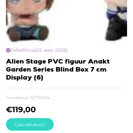
Eeltellimus
(25. sept. 2026)
Alien Stage PVC figuur Anakt
Garden Series Blind Box 7 cm
Display (6)
Tootekood:
AET30104
€
119,00
Lisa ostukorvi