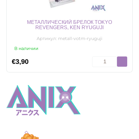
МЕТАЛЛИЧЕСКИЙ БРЕЛОК TOKYO
REVENGERS, KEN RYUGUJI
Артикул:
metall-votm-ryuguji
В наличии
Количество
€
3,90
товара
Металлический
брелок
Tokyo
Revengers,
Ken
Ryuguji