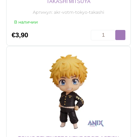
TAKASHI MITSUYA
Артикул:
akr-votm-tokyo-takashi
В наличии
Количество
€
3,90
товара
Акриловый
брелок
Tokyo
Revengers,
Takashi
Mitsuya