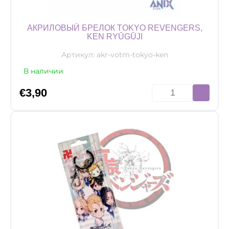
АКРИЛОВЫЙ БРЕЛОК TOKYO REVENGERS,
KEN RYŪGŪJI
Артикул:
akr-votm-tokyo-ken
В наличии
Количество
€
3,90
товара
Акриловый
брелок
Tokyo
Revengers,
Ken
Ryūgūji