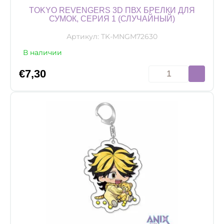
TOKYO REVENGERS 3D ПВХ БРЕЛКИ ДЛЯ
СУМОК, СЕРИЯ 1 (СЛУЧАЙНЫЙ)
Артикул:
TK-MNGM72630
В наличии
Количество
€
7,30
товара
Tokyo
Revengers
3D
ПВХ
Брелки
для
сумок,
Серия
1
(Случайный)