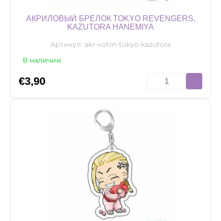
АКРИЛОВЫЙ БРЕЛОК TOKYO REVENGERS,
KAZUTORA HANEMIYA
Артикул:
akr-votm-tokyo-kazutora
В наличии
Количество
€
3,90
товара
Акриловый
брелок
Tokyo
Revengers,
Kazutora
Hanemiya