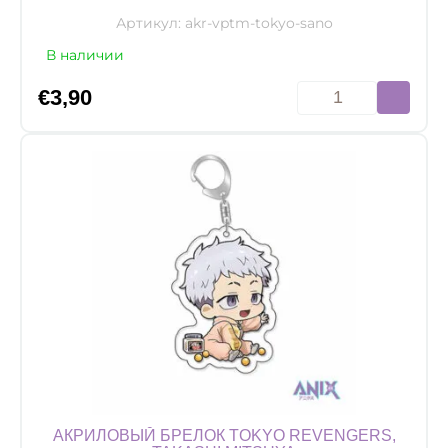
Артикул:
akr-vptm-tokyo-sano
В наличии
Количество
€
3,90
товара
Акриловый
брелок
Tokyo
Revengers,
Manjiro
Sano
АКРИЛОВЫЙ БРЕЛОК TOKYO REVENGERS,