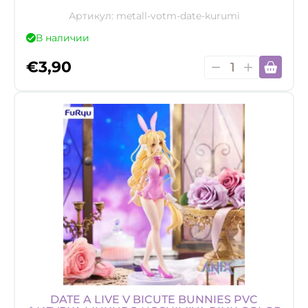
Артикул:
metall-votm-date-kurumi
В наличии
Количество
€
3,90
товара
Акриловый
брелок
Date
A
Live,
Kurumi
Tokisaki
DATE A LIVE V BICUTE BUNNIES PVC