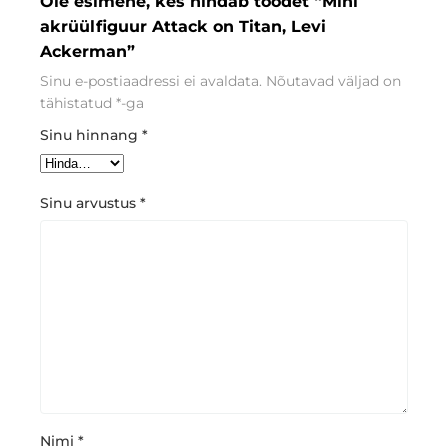
Ole esimene, kes hindab toodet “Mini
akrüülfiguur Attack on Titan, Levi
Ackerman”
Sinu e-postiaadressi ei avaldata.
Nõutavad väljad on
tähistatud
*
-ga
Sinu hinnang
*
Sinu arvustus
*
Nimi
*