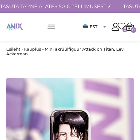
TASUTA TARNE ALATES 50 € TELLIMUSEST ⚡
TASUT
EST
0
0
Esileht
»
Kauplus
»
Mini akrüülfiguur Attack on Titan, Levi
Ackerman