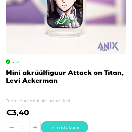
Laos
Mini akrüülfiguur Attack on Titan,
Levi Ackerman
Tootekood:
mini-akr-attack-levi
€
3,40
Mini
Lisa ostukorvi