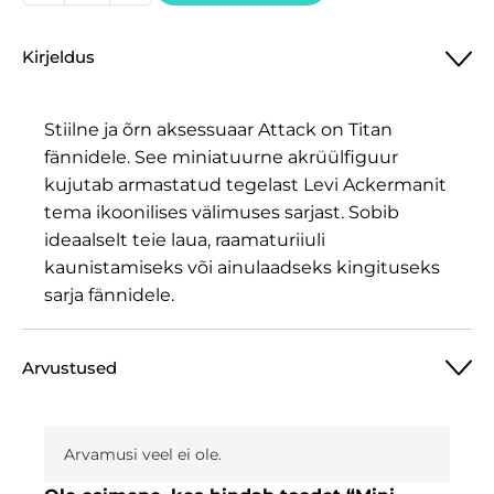
akrüülfiguur
Attack
Kirjeldus
on
Titan,
Levi
Stiilne ja õrn aksessuaar Attack on Titan
Ackerman
fännidele. See miniatuurne akrüülfiguur
kogus
kujutab armastatud tegelast Levi Ackermanit
tema ikoonilises välimuses sarjast. Sobib
ideaalselt teie laua, raamaturiiuli
kaunistamiseks või ainulaadseks kingituseks
sarja fännidele.
Arvustused
Arvamusi veel ei ole.