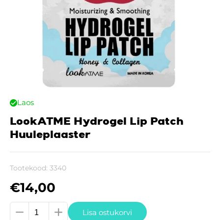
Laos
LookATME Hydrogel Lip Patch
Huuleplaaster
Tootekood:
3340
€
14,00
LookATME
Lisa ostukorvi