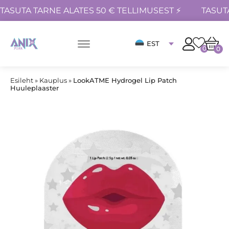
TASUTA TARNE ALATES 50 € TELLIMUSEST ⚡
TASUT
EST
0
0
Esileht
»
Kauplus
»
LookATME Hydrogel Lip Patch
Huuleplaaster