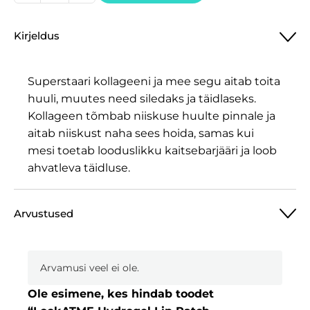
Hydrogel
Lip
Kirjeldus
Patch
Huuleplaaster
kogus
Superstaari kollageeni ja mee segu aitab toita
huuli, muutes need siledaks ja täidlaseks.
Kollageen tõmbab niiskuse huulte pinnale ja
aitab niiskust naha sees hoida, samas kui
mesi toetab looduslikku kaitsebarjääri ja loob
ahvatleva täidluse.
Arvustused
Arvamusi veel ei ole.
Ole esimene, kes hindab toodet