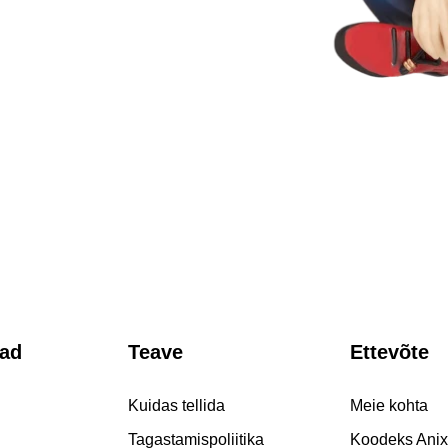
iad
Teave
Ettevõte
Kuidas tellida
Meie kohta
Tagastamispoliitika
Koodeks Ani