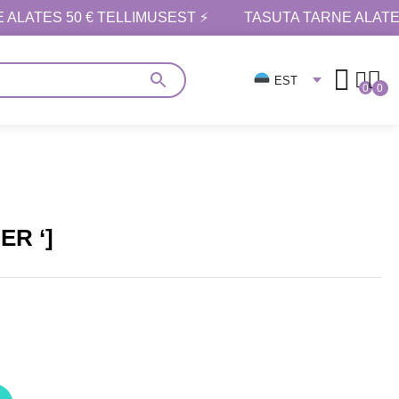
 ALATES 50 € TELLIMUSEST ⚡
TASUTA TARNE ALATE
EST
0
0
ER ‘]