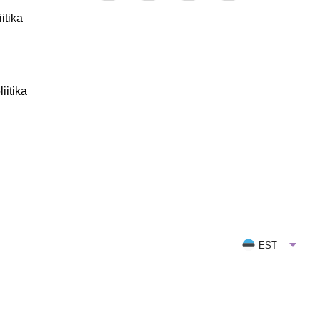
itika
iitika
EST