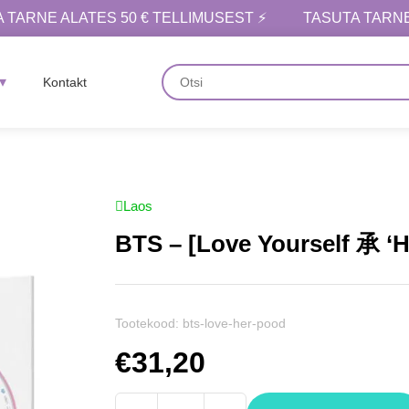
 TARNE ALATES 50 € TELLIMUSEST ⚡
TASUTA TARNE
Kontakt
Laos
BTS – [Love Yourself 承 ‘H
Tootekood:
bts-love-her-pood
€
31,20