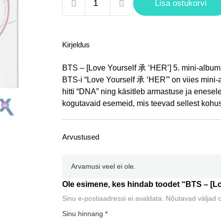
BTS
Lisa ostukorvi
-
[Love
Yourself
Kirjeldus
承
'HER
BTS – [Love Yourself 承 ‘HER’] 5. mini-album
']
BTS-i “Love Yourself 承 ‘HER'” on viies mini-a
kogus
hitti “DNA” ning käsitleb armastuse ja enese
kogutavaid esemeid, mis teevad sellest kohust
Arvustused
Arvamusi veel ei ole.
Ole esimene, kes hindab toodet “BTS – [Lo
Sinu e-postiaadressi ei avaldata.
Nõutavad väljad 
Sinu hinnang
*