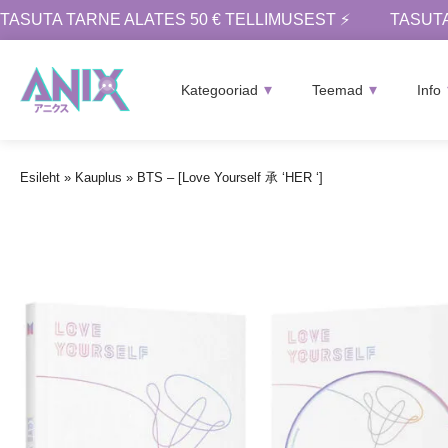
TASUTA TARNE ALATES 50 € TELLIMUSEST ⚡
TASUTA
Kategooriad
Teemad
Info
Esileht
»
Kauplus
»
BTS – [Love Yourself 承 ‘HER ‘]