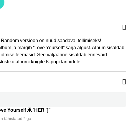
 Random versioon on nüüd saadaval tellimiseks!
lbum ja märgib “Love Yourself” sarja algust. Album sisaldab
leidmise teemasid. See väljaanne sisaldab erinevaid
usliku albumi kõigile K-popi fännidele.
ve Yourself 承 ‘HER ‘]”
on tähistatud
*
-ga