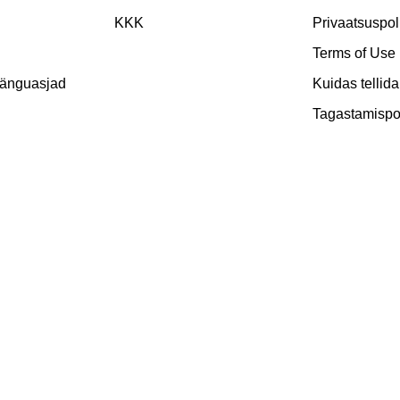
KKK
Privaatsuspoli
Terms of Use
mänguasjad
Kuidas tellida
Tagastamispol