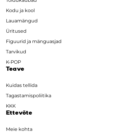
Toidukaubad
Kodu ja kool
Lauamängud
Üritused
Figuurid ja mänguasjad
Tarvikud
K-POP
Teave
Kuidas tellida
Tagastamispoliitika
KKK
Ettevõte
Meie kohta