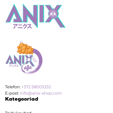
Akrüülfiguur
kogus
Telefon:
+372 58005332
E-post:
info@anix-shop.com
Kategooriad