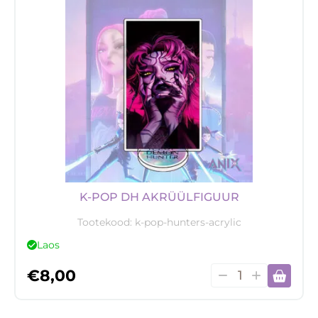
K-POP DH AKRÜÜLFIGUUR
Tootekood:
k-pop-hunters-acrylic
Laos
K-
€
8,00
pop
DH