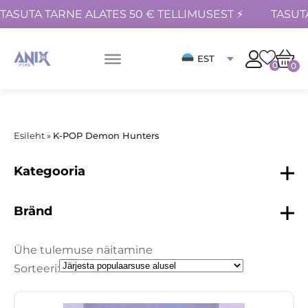
TASUTA TARNE ALATES 50 € TELLIMUSEST ⚡
TASUT
EST
0
0
Esileht
»
K-POP Demon Hunters
Kategooria
Bränd
Ühe tulemuse näitamine
Sorteeri: