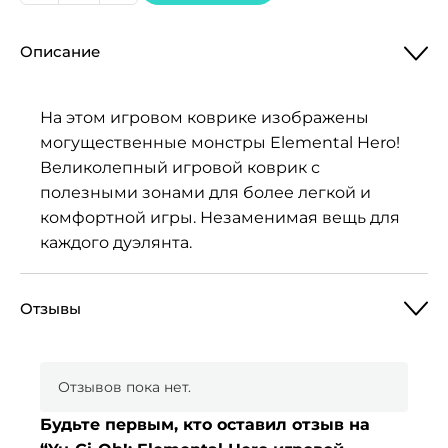
товара
Yu-
Описание
Gi-
Oh!:
Elemental
На этом игровом коврике изображены
Hero
могущественные монстры Elemental Hero!
игровой
Великолепный игровой коврик с
коврик
полезными зонами для более легкой и
комфортной игры. Незаменимая вещь для
каждого дуэлянта.
Отзывы
Отзывов пока нет.
Будьте первым, кто оставил отзыв на