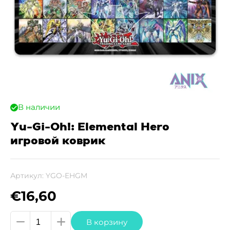
В наличии
Yu-Gi-Oh!: Elemental Hero
игровой коврик
Артикул:
YGO-EHGM
€
16,60
Количество
В корзину