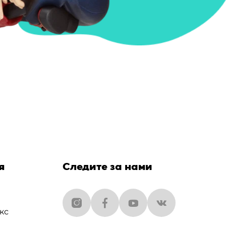
я
Следите за нами
кс