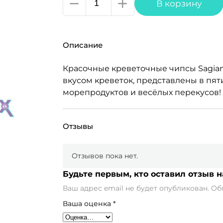
Количество
В корзину
товара
Sagiang
креветочные
Описание
чипсы,
5
Красочные креветочные чипсы Sagia
цветов,
вкусом креветок, представлены в пят
1кг
морепродуктов и весёлых перекусов!
Отзывы
Отзывов пока нет.
Будьте первым, кто оставил отзыв на
Ваш адрес email не будет опубликован.
Об
Ваша оценка
*