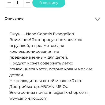
Количество
В корзину
товара
Neon
Описание
Genesis
Evangelion
Eva
Furyu — Neon Genesis Evangelion
Карманная
Внимание! Этот продукт не является
Плюшевая
игрушкой, а предметом для
Фигурка
коллекционирования, не
Kaworu
предназначенным для детей.
10
Продукт может содержать легко
cm
ломающиеся части, острые края и мелкие
детали.
Не подходит для детей младше 3 лет.
Дистрибьютор: ABCANIME OÜ.
Электронная почта: info@anix-shop.com ,
www.anix-shop.com