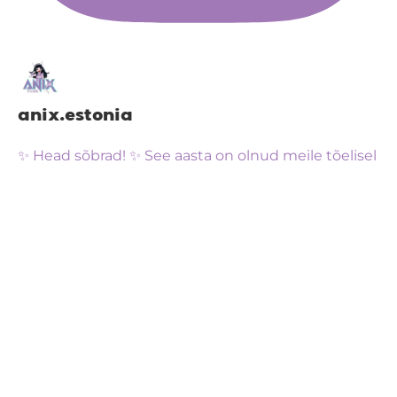
anix.estonia
✨ Head sõbrad! ✨ See aasta on olnud meile tõelisel