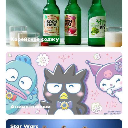
Корейское соджу
Аниме-плюши
Star Wars