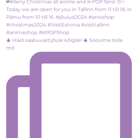
🎄 Häid saabuvaid jõule kõigile! 🎄 Soovime teile
mõ