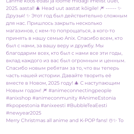
Merry Christmas all anime and K-POP fans! ☃️✨️ To