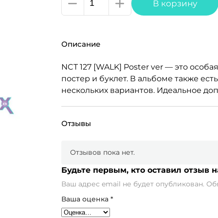
Количество
В корзину
товара
NCT
127
Описание
[WALK]
Poster
NCT 127 [WALK] Poster ver — это осо
ver
постер и буклет. В альбоме также ест
нескольких вариантов. Идеальное доп
Отзывы
Отзывов пока нет.
Будьте первым, кто оставил отзыв на
Ваш адрес email не будет опубликован.
Об
Ваша оценка
*