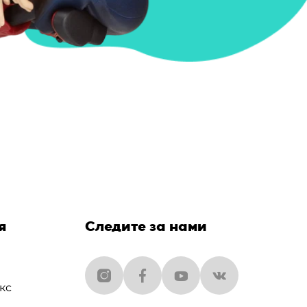
я
Следите за нами
кс