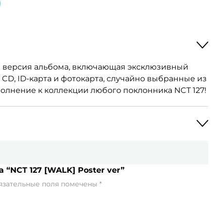
бая версия альбома, включающая эксклюзивный
ь CD, ID-карта и фотокарта, случайно выбранные из
олнение к коллекции любого поклонника NCT 127!
 “NCT 127 [WALK] Poster ver”
язательные поля помечены
*