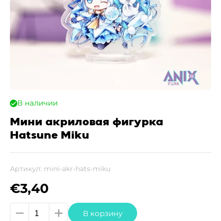
В наличии
Мини акриловая фигурка
Hatsune Miku
Артикул:
mini-akr-hats-miku
€
3,40
Количество
В корзину