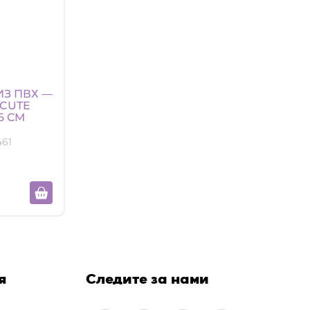
ИЗ ПВХ —
ICUTE
6 СМ
61
я
Следите за нами