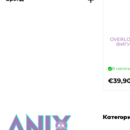
OVERLO
ФИГУ
В налич
€
39,9
Категор