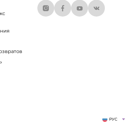
кс
ания
озвратов
ь
РУС