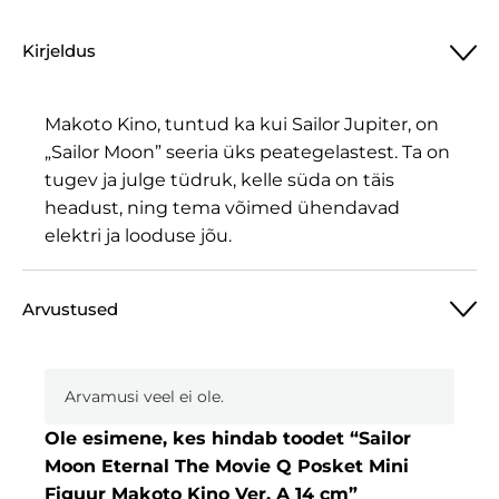
Kirjeldus
Makoto Kino, tuntud ka kui Sailor Jupiter, on
„Sailor Moon” seeria üks peategelastest. Ta on
tugev ja julge tüdruk, kelle süda on täis
headust, ning tema võimed ühendavad
elektri ja looduse jõu.
Arvustused
Arvamusi veel ei ole.
Ole esimene, kes hindab toodet “Sailor
Moon Eternal The Movie Q Posket Mini
Figuur Makoto Kino Ver. A 14 cm”