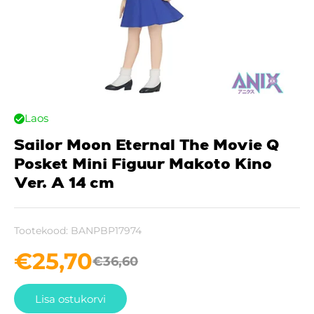
Laos
Sailor Moon Eternal The Movie Q
Posket Mini Figuur Makoto Kino
Ver. A 14 cm
Tootekood:
BANPBP17974
€
25,70
€
36,60
Lisa ostukorvi