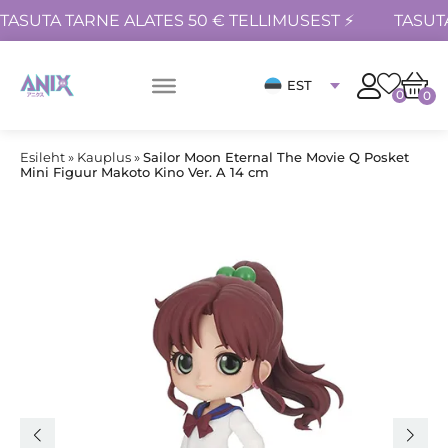
TASUTA TARNE ALATES 50 € TELLIMUSEST ⚡
TASUT
EST
0
0
Esileht
»
Kauplus
»
Sailor Moon Eternal The Movie Q Posket
Mini Figuur Makoto Kino Ver. A 14 cm