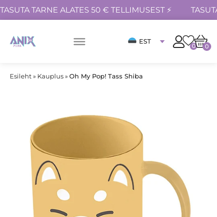
TASUTA TARNE ALATES 50 € TELLIMUSEST ⚡
TASUT
EST
0
0
Esileht
»
Kauplus
»
Oh My Pop! Tass Shiba