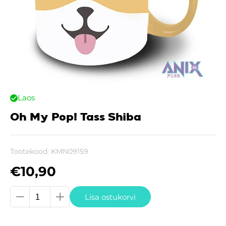
Laos
Oh My Pop! Tass Shiba
Tootekood:
KMN09159
€
10,90
Oh
Lisa ostukorvi
My
Pop!