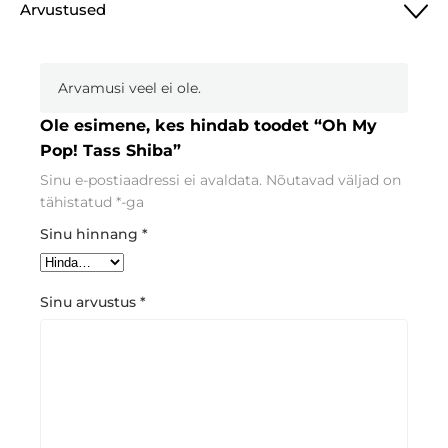
Arvustused
Tass
Shiba
kogus
Arvamusi veel ei ole.
Ole esimene, kes hindab toodet “Oh My
Pop! Tass Shiba”
Sinu e-postiaadressi ei avaldata.
Nõutavad väljad on
tähistatud
*
-ga
Sinu hinnang
*
Sinu arvustus
*