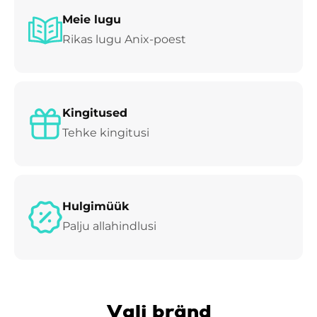
Meie lugu
Rikas lugu Anix-poest
Kingitused
Tehke kingitusi
Hulgimüük
Palju allahindlusi
Vali bränd