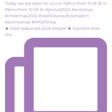
🎄 Häid saabuvaid jõule kõigile! 🎄 Soovime teile
mõ