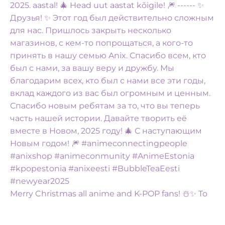
Merry Christmas all anime and K-POP fans! ☃️✨️ To