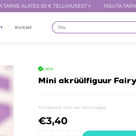
A TARNE ALATES 50 € TELLIMUSEST ⚡
TASUTA TARN
Kontakt
Laos
Mini akrüülfiguur Fairy
Tootekood:
mini-akr-fairy-happy
€
3,40