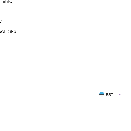
liitika
e
da
liitika
EST