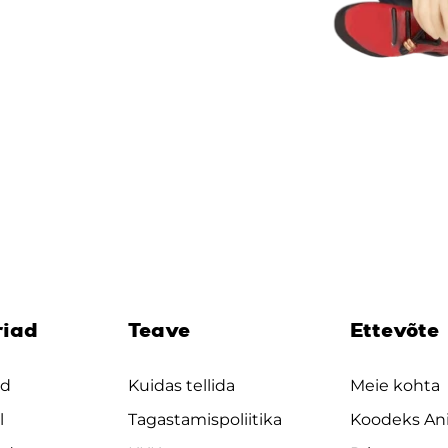
riad
Teave
Ettevõte
ad
Kuidas tellida
Meie kohta
l
Tagastamispoliitika
Koodeks An