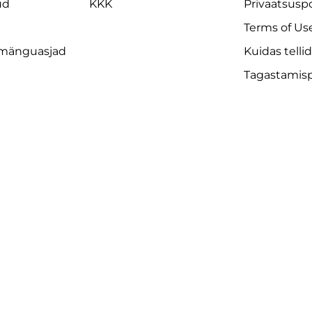
ud
KKK
Privaatsuspo
Terms of Us
 mänguasjad
Kuidas telli
Tagastamispo