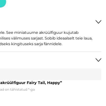
idele. See miniatuurne akrüülfiguur kujutab
ses välimuses sarjast. Sobib ideaalselt teie laua,
dseks kingituseks sarja fännidele.
akrüülfiguur Fairy Tail, Happy”
ad on tähistatud
*
-ga