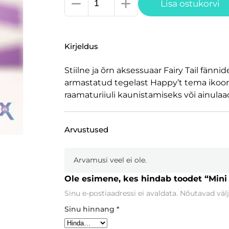
Mini
Lisa ostukorvi
akrüülfiguur
Fairy
Tail,
Kirjeldus
Happy
kogus
Stiilne ja õrn aksessuaar Fairy Tail fänn
armastatud tegelast Happy’t tema ikoonili
raamaturiiuli kaunistamiseks või ainulaa
Arvustused
Arvamusi veel ei ole.
Ole esimene, kes hindab toodet “Mini 
Sinu e-postiaadressi ei avaldata.
Nõutavad välj
Sinu hinnang
*