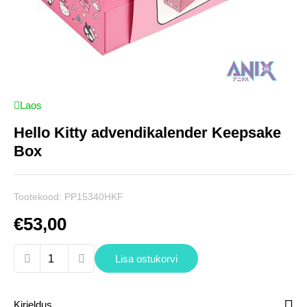
Laos
Hello Kitty advendikalender Keepsake
Box
Tootekood:
PP15340HKF
€
53,00
Hello
Lisa ostukorvi
Kitty
advendikalender
Kirjeldus