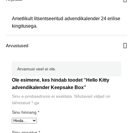
Keepsake
Box
kogus
Ametlikult litsentseeritud advendikalender 24 erilise
kingitusega.
Arvustused
Arvamusi veel ei ole.
Ole esimene, kes hindab toodet “Hello Kitty
advendikalender Keepsake Box”
Sinu e-postiaadressi ei avaldata.
Nõutavad väljad on
tähistatud
*
-ga
Sinu hinnang
*
Sinu arvustus
*