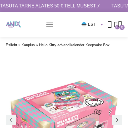
TASUTA TARNE ALATES 50 € TELLIMUSEST ⚡
TASUTA
EST
0
0
Esileht
»
Kauplus
»
Hello Kitty advendikalender Keepsake Box