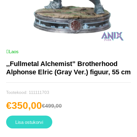
Laos
,,Fullmetal Alchemist” Brotherhood
Alphonse Elric (Gray Ver.) figuur, 55 cm
Tootekood:
111111703
€
350,00
€
499,00
Lisa ostukorvi