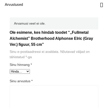
Arvustused
Arvamusi veel ei ole.
Ole esimene, kes hindab toodet “,,Fullmetal
Alchemist” Brotherhood Alphonse Elric (Gray
Ver.) figuur, 55 cm”
Sinu e-postiaadressi ei avaldata.
Nõutavad väljad on
tähistatud
*
-ga
Sinu hinnang
*
Sinu arvustus
*