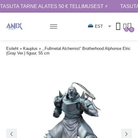
TASUTA TARNE ALATES 50 € TELLIMUSEST ⚡
TASUTA
EST
0
0
Esileht
»
Kauplus
»
,,Fullmetal Alchemist” Brotherhood Alphonse Elric
(Gray Ver.) figuur, 55 cm