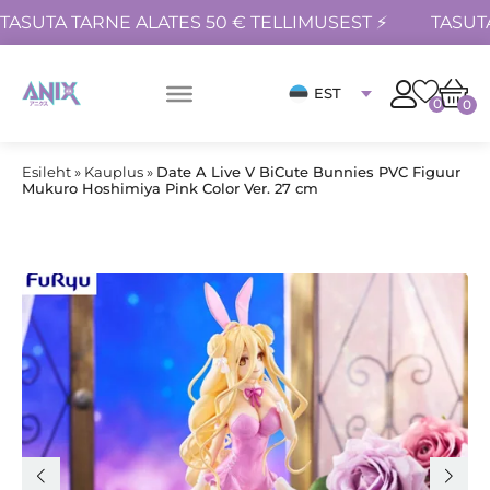
TASUTA TARNE ALATES 50 € TELLIMUSEST ⚡
TASUT
EST
0
0
Esileht
»
Kauplus
»
Date A Live V BiCute Bunnies PVC Figuur
Mukuro Hoshimiya Pink Color Ver. 27 cm