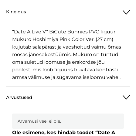
Kirjeldus
“Date A Live V” BiCute Bunnies PVC figuur
Mukuro Hoshimiya Pink Color Ver. (27 cm)
kujutab salapärast ja vaoshoitud vaimu õrnas
roosas jänesekostüümis. Mukuro on tuntud
oma suletud loomuse ja erakordse jõu
poolest, mis loob figuuris huvitava kontrasti
armsa välimuse ja sügavama iseloomu vahel.
Arvustused
Arvamusi veel ei ole.
Ole esimene, kes hindab toodet “Date A