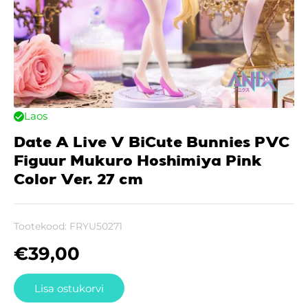
Laos
Date A Live V BiCute Bunnies PVC
Figuur Mukuro Hoshimiya Pink
Color Ver. 27 cm
Tootekood:
FRYU50271
€
39,00
Lisa ostukorvi