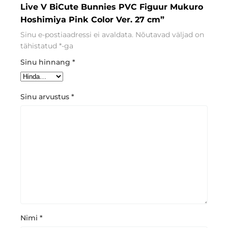
Live V BiCute Bunnies PVC Figuur Mukuro
Hoshimiya Pink Color Ver. 27 cm”
Sinu e-postiaadressi ei avaldata.
Nõutavad väljad on
tähistatud
*
-ga
Sinu hinnang
*
Sinu arvustus
*
Nimi
*