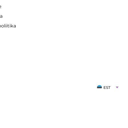
e
da
liitika
EST