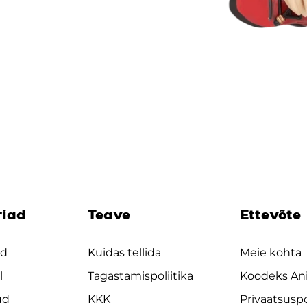
riad
Teave
Ettevõte
ad
Kuidas tellida
Meie kohta
l
Tagastamispoliitika
Koodeks An
ud
KKK
Privaatsuspo