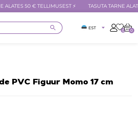
E ALATES 50 € TELLIMUSEST ⚡
TASUTA TARNE ALAT
EST
0
0
de PVC Figuur Momo 17 cm