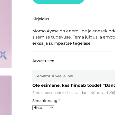
Kirjeldus
Momo Ayase on energiline ja enesekinde
sisemise tugevuse. Tema julgus ja emot
erksa ja sümpaatse tegelase.
Arvustused
Arvamusi veel ei ole.
Ole esimene, kes hindab toodet “Da
Sinu e-postiaadressi ei avaldata.
Nõutavad välj
Sinu hinnang
*