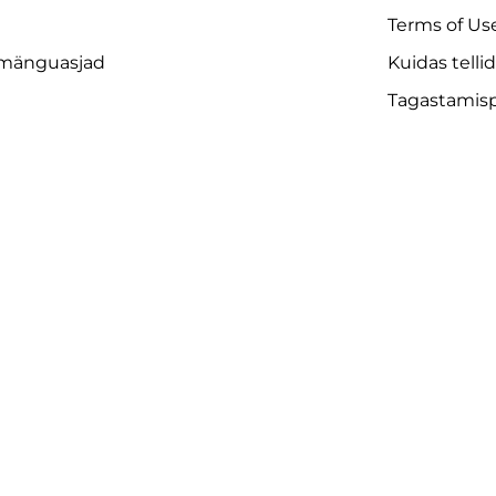
Terms of Us
 mänguasjad
Kuidas telli
Tagastamispo