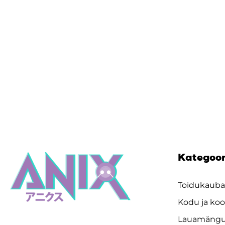
Kategoo
Toidukaub
Kodu ja koo
Lauamäng