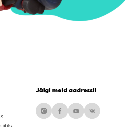
Jälgi meid aadressil
ix
liitika