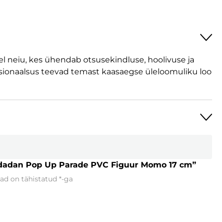
l neiu, kes ühendab otsusekindluse, hoolivuse ja
sionaalsus teevad temast kaasaegse üleloomuliku loo
ndadan Pop Up Parade PVC Figuur Momo 17 cm”
ad on tähistatud
*
-ga