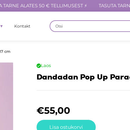
A TARNE ALATES 50 € TELLIMUSEST ⚡
TASUTA TARN
Kontakt
17 cm
Laos
Dandadan Pop Up Para
€
55,00
Lisa ostukorvi