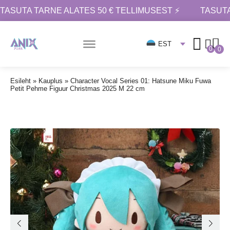
TASUTA TARNE ALATES 50 € TELLIMUSEST ⚡
TASUTA
EST
0
0
Esileht
»
Kauplus
»
Character Vocal Series 01: Hatsune Miku Fuwa
Petit Pehme Figuur Christmas 2025 M 22 cm