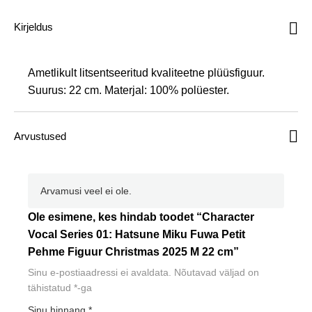
Kirjeldus
Ametlikult litsentseeritud kvaliteetne plüüsfiguur.
Suurus: 22 cm. Materjal: 100% polüester.
Arvustused
Arvamusi veel ei ole.
Ole esimene, kes hindab toodet “Character
Vocal Series 01: Hatsune Miku Fuwa Petit
Pehme Figuur Christmas 2025 M 22 cm”
Sinu e-postiaadressi ei avaldata.
Nõutavad väljad on
tähistatud
*
-ga
Sinu hinnang
*