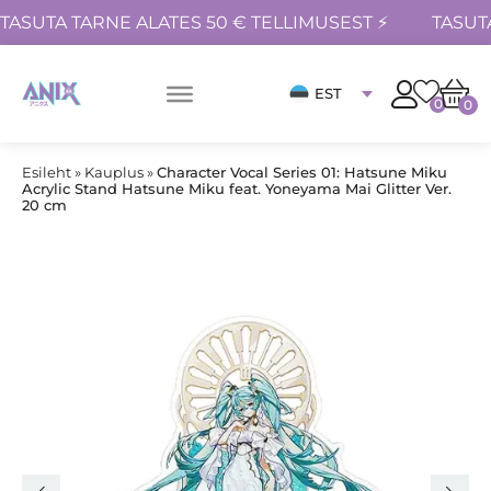
TASUTA TARNE ALATES 50 € TELLIMUSEST ⚡
TASUT
EST
0
0
Esileht
»
Kauplus
»
Character Vocal Series 01: Hatsune Miku
Acrylic Stand Hatsune Miku feat. Yoneyama Mai Glitter Ver.
20 cm