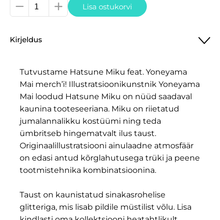
Character
Lisa ostukorvi
Vocal
Series
Kirjeldus
01:
Hatsune
Miku
Tutvustame Hatsune Miku feat. Yoneyama
Acrylic
Mai merch’i! Illustratsioonikunstnik Yoneyama
Stand
Mai loodud Hatsune Miku on nüüd saadaval
Hatsune
kaunina tooteseeriana. Miku on riietatud
Miku
jumalannalikku kostüümi ning teda
feat.
ümbritseb hingematvalt ilus taust.
Yoneyama
Originaalillustratsiooni ainulaadne atmosfäär
Mai
on edasi antud kõrglahutusega trüki ja peene
Glitter
tootmistehnika kombinatsioonina.
Ver.
20
Taust on kaunistatud sinakasrohelise
cm
glitteriga, mis lisab pildile müstilist võlu. Lisa
kogus
kindlasti oma kollektsiooni heatahtlikult