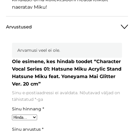
naeratav Miku!
Arvustused
Arvamusi veel ei ole.
Ole esimene, kes hindab toodet “Character
Vocal Series 01: Hatsune Miku Acrylic Stand
Hatsune Miku feat. Yoneyama Mai Glitter
Ver. 20 cm”
Sinu e-postiaadressi ei avaldata.
Nõutavad väljad on
tähistatud
*
-ga
Sinu hinnang
*
Sinu arvustus
*