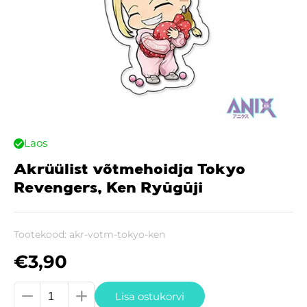
Laos
Akrüülist võtmehoidja Tokyo
Revengers, Ken Ryūgūji
Tootekood:
akr-votm-tokyo-ken
€
3,90
Akrüülist
Lisa ostukorvi