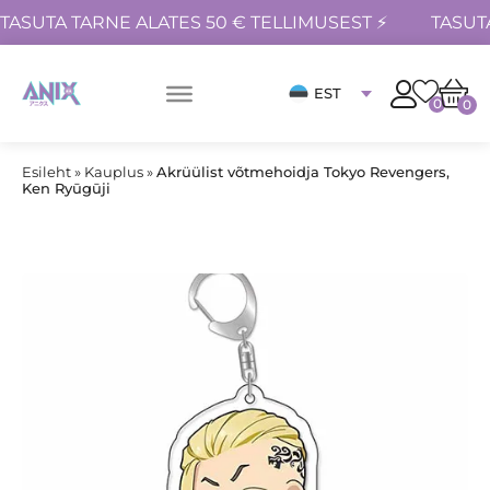
TASUTA TARNE ALATES 50 € TELLIMUSEST ⚡
TASUT
EST
0
0
Esileht
»
Kauplus
»
Akrüülist võtmehoidja Tokyo Revengers,
Ken Ryūgūji