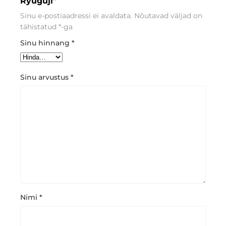
Ryūgūji”
Sinu e-postiaadressi ei avaldata.
Nõutavad väljad on
tähistatud
*
-ga
Sinu hinnang
*
Sinu arvustus
*
Nimi
*