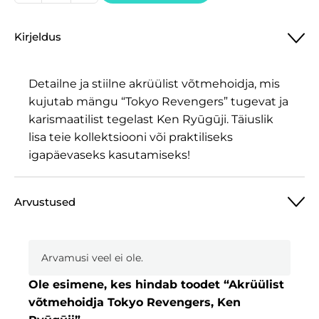
võtmehoidja
Tokyo
Kirjeldus
Revengers,
Ken
Ryūgūji
Detailne ja stiilne akrüülist võtmehoidja, mis
kogus
kujutab mängu “Tokyo Revengers” tugevat ja
karismaatilist tegelast Ken Ryūgūji. Täiuslik
lisa teie kollektsiooni või praktiliseks
igapäevaseks kasutamiseks!
Arvustused
Arvamusi veel ei ole.
Ole esimene, kes hindab toodet “Akrüülist
võtmehoidja Tokyo Revengers, Ken