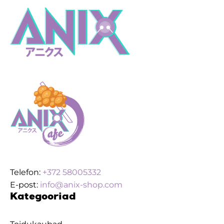
IT]
ACCORDION
VER
kogus
Telefon:
+372 58005332
E-post:
info@anix-shop.com
Kategooriad