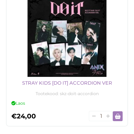
STRAY KIDS [DO IT] ACCORDION VER
Tootekood:
skz-doit-accordion
Laos
STRAY
€
24,00
KIDS
[DO