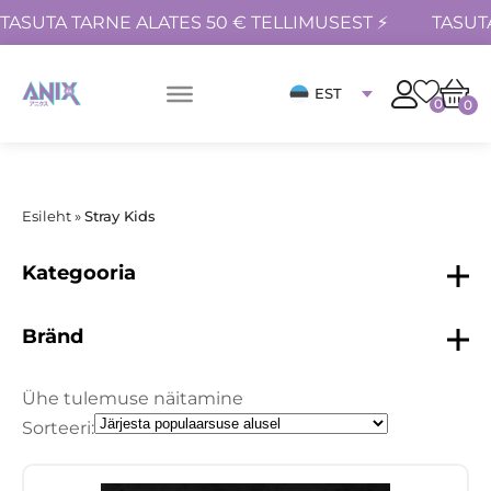
TASUTA TARNE ALATES 50 € TELLIMUSEST ⚡
TASUT
EST
0
0
Esileht
»
Stray Kids
Kategooria
Bränd
Ühe tulemuse näitamine
Sorteeri: