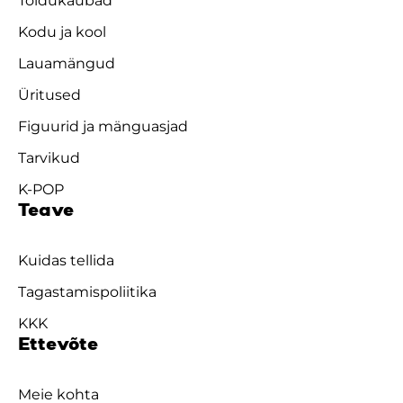
Toidukaubad
Kodu ja kool
Lauamängud
Üritused
Figuurid ja mänguasjad
Tarvikud
K-POP
Teave
Kuidas tellida
Tagastamispoliitika
KKK
Ettevõte
Meie kohta