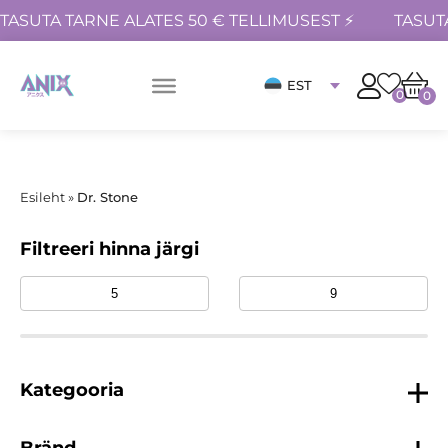
TASUTA TARNE ALATES 50 € TELLIMUSEST ⚡
TASUT
EST
0
0
Esileht
»
Dr. Stone
Filtreeri hinna järgi
Kategooria
Bränd