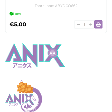
Tootekood:
ABYDCO662
Laos
Dr.
€
5,00
Stone
-
poster
"group"
(52x38)
kogus