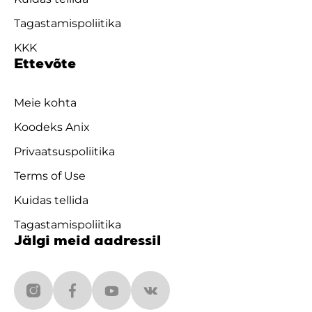
Tagastamispoliitika
KKK
Ettevõte
Meie kohta
Koodeks Anix
Privaatsuspoliitika
Terms of Use
Kuidas tellida
Tagastamispoliitika
Jälgi meid aadressil